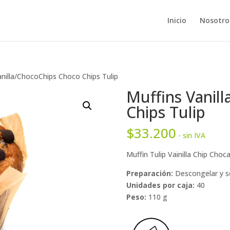
Inicio
Nosotro
anilla/ChocoChips Choco Chips Tulip
Muffins Vanil
Chips Tulip
$
33.200
- sin IVA
Muffin Tulip Vainilla Chip Choc
Preparación:
Descongelar y se
Unidades por caja:
40
Peso:
110 g