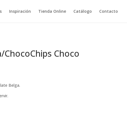
s
Inspiración
Tienda Online
Catálogo
Contacto
la/ChocoChips Choco
alate Belga.
rvir.