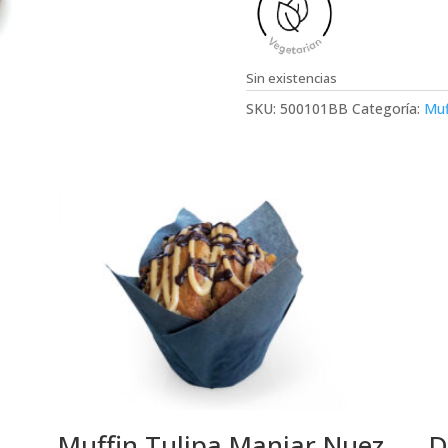
Sin existencias
SKU:
500101BB
Categoría:
Muf
Muffin Tulipa Manjar Nuez
D