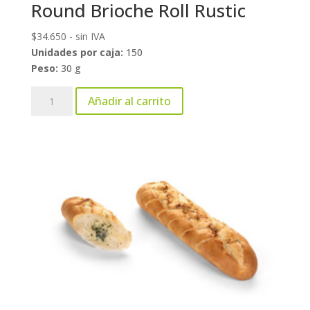
Round Brioche Roll Rustic
$
34.650
- sin IVA
Unidades por caja:
150
Peso:
30 g
Round
Añadir al carrito
Brioche
Roll
Rustic
cantidad