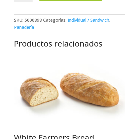
&
Nigella
cantidad
SKU:
5000898
Categorías:
Individual / Sandwich
,
Panadería
Productos relacionados
White Farmers Bread