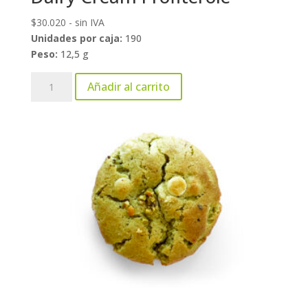
$
30.020
- sin IVA
Unidades por caja:
190
Peso:
12,5 g
Dairy
Añadir al carrito
Cream
Profiterole
cantidad