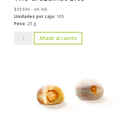
$
39.690
- sin IVA
Unidades por caja:
105
Peso:
25 g
The
Añadir al carrito
Crazelnut
Bite
cantidad