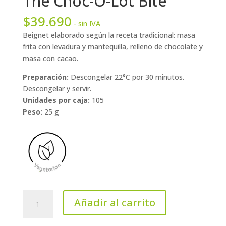
The Choc-O-Lot Bite
$
39.690
- sin IVA
Beignet elaborado según la receta tradicional: masa
frita con levadura y mantequilla, relleno de chocolate y
masa con cacao.
Preparación:
Descongelar 22°C por 30 minutos.
Descongelar y servir.
Unidades por caja:
105
Peso:
25 g
The
Añadir al carrito
Choc-
O-