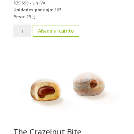
$
39.690
- sin IVA
Unidades por caja:
105
Peso:
25 g
The
Añadir al carrito
Berry
Bomb
Bite
cantidad
The Crazelnut Bite