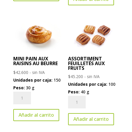
Chocolat
cantidad
au
Beurre
cantidad
MINI PAIN AUX
ASSORTIMENT
RAISINS AU BEURRE
FEUILLETÉS AUX
FRUITS
$
42.600
- sin IVA
$
45.200
- sin IVA
Unidades por caja:
150
Unidades por caja:
100
Peso:
30 g
Peso:
40 g
Mini
Assortiment
Pain
Feuilletés
aux
Añadir al carrito
aux
Raisins
Añadir al carrito
Fruits
au
cantidad