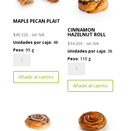
MAPLE PECAN PLAIT
CINNAMON
HAZELNUT ROLL
$
40.320
- sin IVA
Unidades por caja:
48
$
34.200
- sin IVA
Peso:
95 g
Unidades por caja:
36
Maple
Peso:
110 g
Pecan
Cinnamon
Plait
Hazelnut
Añadir al carrito
cantidad
Roll
Añadir al carrito
cantidad