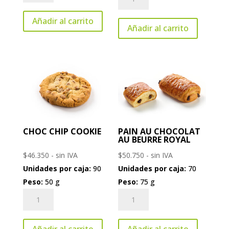
Hojaldrada
cantidad
Añadir al carrito
Horneada
Añadir al carrito
cantidad
CHOC CHIP COOKIE
PAIN AU CHOCOLAT
AU BEURRE ROYAL
$
46.350
- sin IVA
$
50.750
- sin IVA
Unidades por caja:
90
Unidades por caja:
70
Peso:
50 g
Peso:
75 g
Choc
Pain
Chip
au
Cookie
Chocolat
Añadir al carrito
Añadir al carrito