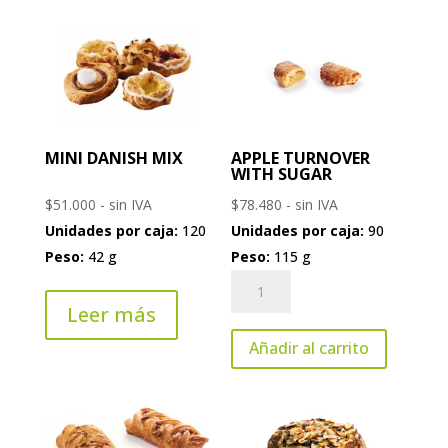
Beurre
cantidad
MINI DANISH MIX
APPLE TURNOVER
WITH SUGAR
$
51.000
- sin IVA
$
78.480
- sin IVA
Unidades por caja:
120
Unidades por caja:
90
Peso:
42 g
Peso:
115 g
Apple
Turnover
Leer más
with
Añadir al carrito
Sugar
cantidad