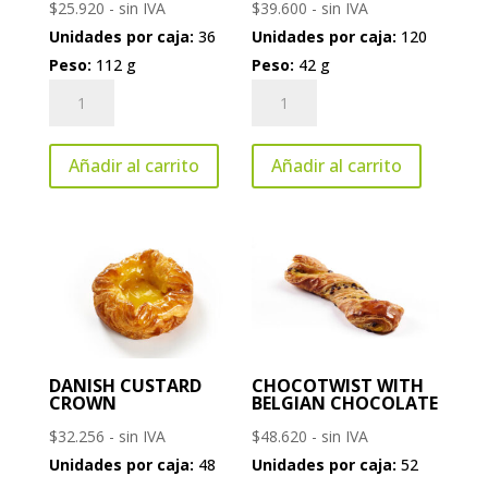
$
25.920
- sin IVA
$
39.600
- sin IVA
Unidades por caja:
36
Unidades por caja:
120
Peso:
112 g
Peso:
42 g
Large
Mini
Cinnamon
Cinnamon
Swirl
Swirl
Añadir al carrito
Añadir al carrito
XL
cantidad
cantidad
DANISH CUSTARD
CHOCOTWIST WITH
CROWN
BELGIAN CHOCOLATE
$
32.256
- sin IVA
$
48.620
- sin IVA
Unidades por caja:
48
Unidades por caja:
52