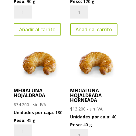
Peso:
90 g
Peso:
120 g
Danish
Chocotwist
Custard
with
Crown
Belgian
Añadir al carrito
Añadir al carrito
cantidad
Chocolate
cantidad
MEDIALUNA
MEDIALUNA
HOJALDRADA
HOJALDRADA
HORNEADA
$
34.200
- sin IVA
$
13.200
- sin IVA
Unidades por caja:
180
Unidades por caja:
40
Peso:
45 g
Peso:
40 g
Medialuna
Medialuna
Hojaldrada