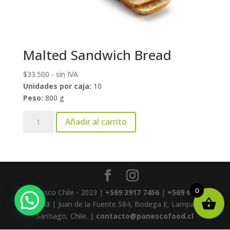
Malted Sandwich Bread
$
33.500
- sin IVA
Unidades por caja:
10
Peso:
800 g
Malted
Añadir al carrito
Sandwich
Bread
cantidad
0
Panesco Chile - 2023 |
+569 3917 7456
|
+569 6667
7403
| Juan de la Fuente 584, Bodega E, Lampa,
Santiago, Chile. |
contacto@panescofood.cl